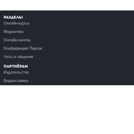
Разделы
Онлайн-курсы
Медиатека
Онлайн-школы
Конференция Парсек
Чаты и общение
Партнёрам
Издательство
Видеосъёмка
Обучение сотрудников
Платформа Эдуардо
Медиагранты
Публикация
Реклама
Реквизиты