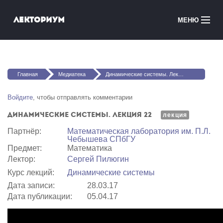
Перейти к основному содержанию
Лекториум
МЕНЮ
Онлайн-курсы
Вы здесь
Медиатека
Главная
Медиатека
Динамические системы. Лекция 22
Онлайн-школы
Войдите
, чтобы отправлять комментарии
Динамические системы. Лекция 22
Courses in English
лекция
Партнёр:
Математичеcкая лаборатория им. П.Л.
Чебышева СПбГУ
Войти
Предмет:
Математика
Лектор:
Сергей Пилюгин
Курс лекций:
Динамические системы
Дата записи:
28.03.17
Дата публикации:
05.04.17