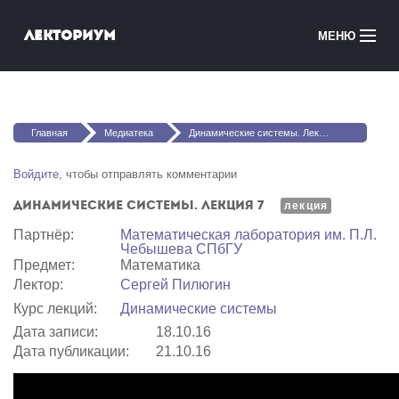
Перейти к основному содержанию
Лекториум
МЕНЮ
Онлайн-курсы
Вы здесь
Медиатека
Главная
Медиатека
Динамические системы. Лекция 7
Онлайн-школы
Войдите
, чтобы отправлять комментарии
Динамические системы. Лекция 7
Courses in English
лекция
Партнёр:
Математичеcкая лаборатория им. П.Л.
Чебышева СПбГУ
Войти
Предмет:
Математика
Лектор:
Сергей Пилюгин
Курс лекций:
Динамические системы
Дата записи:
18.10.16
Дата публикации:
21.10.16