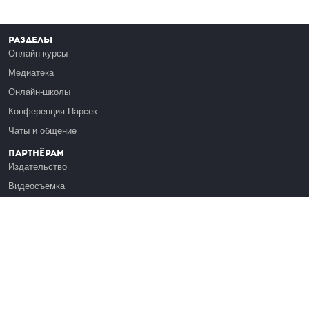
Разделы
Онлайн-курсы
Медиатека
Онлайн-школы
Конференция Парсек
Чаты и общение
Партнёрам
Издательство
Видеосъёмка
Обучение сотрудников
Платформа Эдуардо
Медиагранты
Публикация
Реклама
Реквизиты