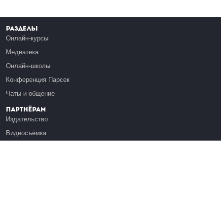
Разделы
Онлайн-курсы
Медиатека
Онлайн-школы
Конференция Парсек
Чаты и общение
Партнёрам
Издательство
Видеосъёмка
Обучение сотрудников
Платформа Эдуардо
Медиагранты
Публикация
Реклама
Реквизиты