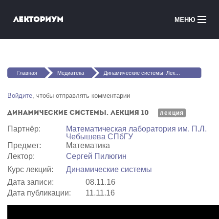
Перейти к основному содержанию
Лекториум
МЕНЮ
Онлайн-курсы
Вы здесь
Медиатека
Главная
Медиатека
Динамические системы. Лекция 10
Онлайн-школы
Войдите
, чтобы отправлять комментарии
Динамические системы. Лекция 10
Courses in English
лекция
Партнёр:
Математичеcкая лаборатория им. П.Л.
Чебышева СПбГУ
Войти
Предмет:
Математика
Лектор:
Сергей Пилюгин
Курс лекций:
Динамические системы
Дата записи:
08.11.16
Дата публикации:
11.11.16