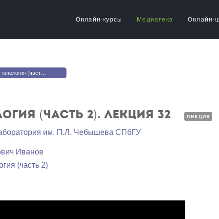
Онлайн-курсы
Медиатека
Онлайн-
гия (часть 2). Лекция 32
огия (часть 2). Лекция 32
лекция
аборатория им. П.Л. Чебышева СПбГУ
ович Иванов
гия (часть 2)