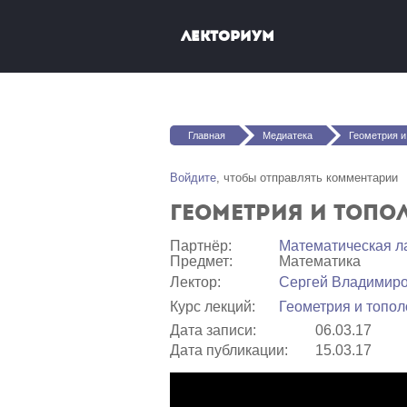
Перейти к основному содержанию
Лекториум
Вы здесь
Главная
Медиатека
Геометрия и тополо
Войдите
, чтобы отправлять комментарии
Геометрия и топол
Партнёр:
Математичеcкая л
Предмет:
Математика
Лектор:
Сергей Владимир
Курс лекций:
Геометрия и тополо
Дата записи:
06.03.17
Дата публикации:
15.03.17