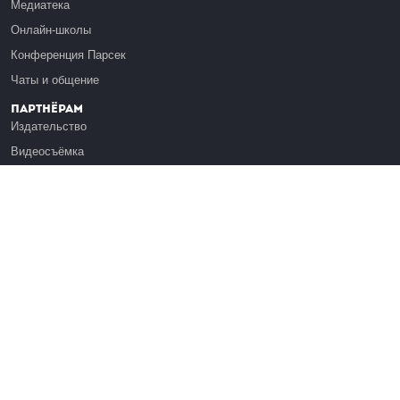
Медиатека
Онлайн-школы
Конференция Парсек
Чаты и общение
Партнёрам
Издательство
Видеосъёмка
Обучение сотрудников
Платформа Эдуардо
Медиагранты
Публикация
Реклама
Реквизиты
Инфо
О Лекториуме
Вакансии
Поддержать проект