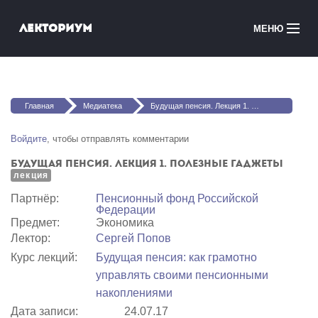
Перейти к основному содержанию
Лекториум
МЕНЮ
Онлайн-курсы
Вы здесь
Медиатека
Главная
Медиатека
Будущая пенсия. Лекция 1. Полезные гаджеты
Онлайн-школы
Войдите
, чтобы отправлять комментарии
Будущая пенсия. Лекция 1. Полезные гаджеты
Courses in English
лекция
Партнёр:
Пенсионный фонд Российской
Войти
Федерации
Предмет:
Экономика
Лектор:
Сергей Попов
Курс лекций:
Будущая пенсия: как грамотно
управлять своими пенсионными
накоплениями
Дата записи:
24.07.17