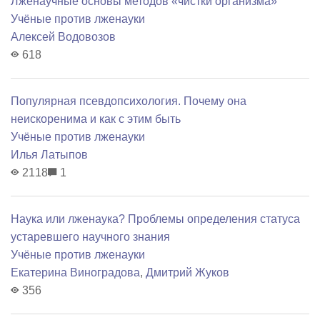
Лженаучные основы методов «чистки организма»
Учёные против лженауки
Алексей Водовозов
618
Популярная псевдопсихология. Почему она
неискоренима и как с этим быть
Учёные против лженауки
Илья Латыпов
2118
1
Наука или лженаука? Проблемы определения статуса
устаревшего научного знания
Учёные против лженауки
Екатерина Виноградова
,
Дмитрий Жуков
356