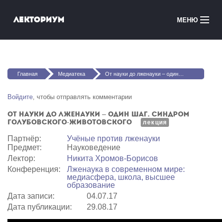
Перейти к основному содержанию
Лекториум
МЕНЮ
Онлайн-курсы
Вы здесь
Медиатека
Главная
Медиатека
От науки до лженауки – один шаг. Синдром Голубовского-Животовского
Онлайн-школы
Войдите
, чтобы отправлять комментарии
От науки до лженауки – один шаг. Синдром
Courses in English
Голубовского-Животовского
лекция
Партнёр:
Учёные против лженауки
Войти
Предмет:
Науковедение
Лектор:
Никита Хромов-Борисов
Конференция:
Лженаука в современном мире:
медиасфера, школа, высшее
образование
Дата записи:
04.07.17
Дата публикации:
29.08.17