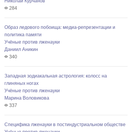
Николай Курчанов
284
Образ ледового побоища: медиа-репрезентации и
политика памяти
Учёные против лженауки
Даниил Аникин
340
Западная зодиакальная астрология: колосс на
глиняных ногах
Учёные против лженауки
Марина Воловикова
337
Специфика лженауки в постиндустриальном обществе
Учёные против лженауки