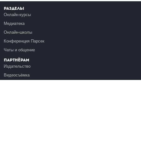
Разделы
Онлайн-курсы
Медиатека
Онлайн-школы
Конференция Парсек
Чаты и общение
Партнёрам
Издательство
Видеосъёмка
Обучение сотрудников
Платформа Эдуардо
Медиагранты
Публикация
Реклама
Реквизиты
Инфо