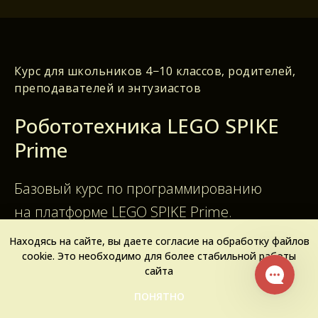
Курс для школьников 4−10 классов, родителей,
преподавателей и энтузиастов
Робототехника LEGO SPIKE
Prime
Базовый курс по программированию
на платформе LEGO SPIKE Prime.
Последовательно проходя уроки,
Находясь на сайте, вы даете согласие на обработку файлов
cookie. Это необходимо для более стабильной работы
вы сможете собрать и подготовить робота
сайта
к «Большому путешествию», в котором
ПОНЯТНО
требуется двигаться по линии, считать