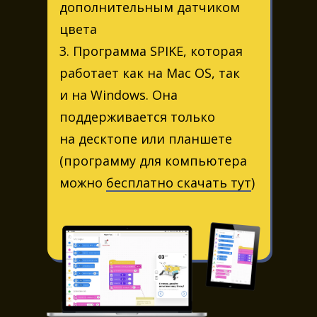
дополнительным датчиком
цвета
3. Программа SPIKE, которая
работает как на Mac OS, так
и на Windows. Она
поддерживается только
на десктопе или планшете
(программу для компьютера
можно
бесплатно скачать тут
)