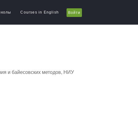
школы
Courses in English
Войти
ия и байесовских методов, НИУ