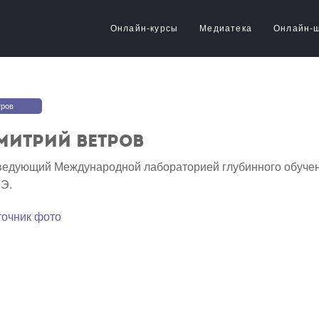
Онлайн-курсы
Медиатека
Онлайн-
тров
митрий Ветров
ведующий Международной лабораторией глубинного обучен
Э.
точник фото