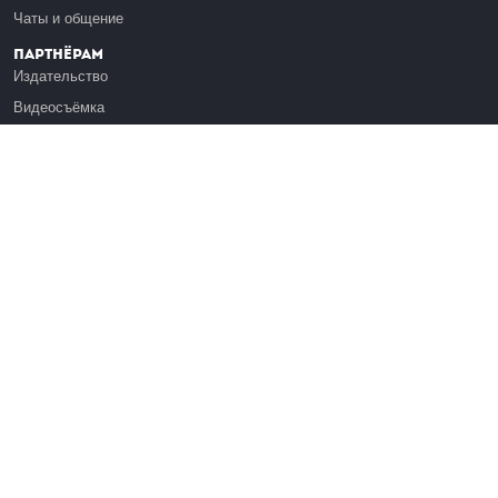
Чаты и общение
Партнёрам
Издательство
Видеосъёмка
Обучение сотрудников
Платформа Эдуардо
Медиагранты
Публикация
Реклама
Реквизиты
Инфо
О Лекториуме
Вакансии
Поддержать проект
Правовая информация
Контакты