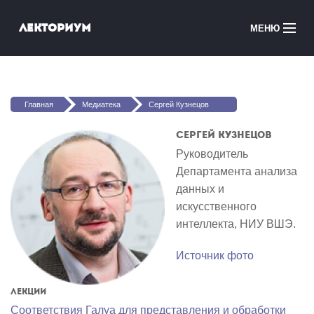
Перейти к основному содержанию
Лекториум
МЕНЮ
Онлайн-курсы
Вы здесь
Медиатека
Главная
Медиатека
Сергей Кузнецов
Онлайн-школы
Сергей Кузнецов
Руководитель
Courses in English
Департамента анализа
данных и
Войти
искусственного
интеллекта, НИУ ВШЭ.
Источник фото
Лекции
Соответствия Галуа для представления и обработки