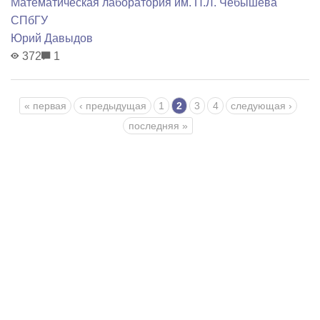
Математичеcкая лаборатория им. П.Л. Чебышева
СПбГУ
Юрий Давыдов
372
1
Страницы
« первая
‹ предыдущая
1
2
3
4
следующая ›
последняя »