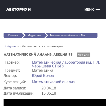
Перейти к основному содержанию
Лекториум
МЕНЮ
Онлайн-курсы
Вы здесь
Медиатека
Главная
Медиатека
Математический анализ. Лекция 99
Онлайн-школы
Войдите
, чтобы отправлять комментарии
Математический анализ. Лекция 99
Courses in English
лекция
Партнёр:
Математичеcкая лаборатория им. П.Л.
Чебышева СПбГУ
Войти
Предмет:
Математика
Лектор:
Юрий Белов
Курс лекций:
Математический анализ
Дата записи:
20.04.18
Дата публикации:
15.05.18