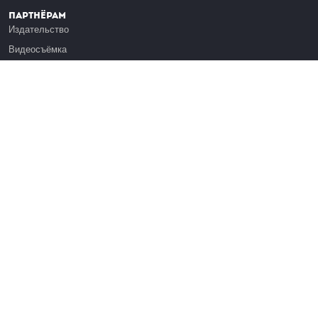
Партнёрам
Издательство
Видеосъёмка
Обучение сотрудников
Платформа Эдуардо
Медиагранты
Публикация
Реклама
Реквизиты
Инфо
О Лекториуме
Вакансии
Поддержать проект
Правовая информация
Контакты
Оферта