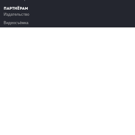
Партнёрам
Издательство
Видеосъёмка
Обучение сотрудников
Платформа Эдуардо
Медиагранты
Публикация
Реклама
Реквизиты
Инфо
О Лекториуме
Вакансии
Поддержать проект
Правовая информация
Контакты
Оферта