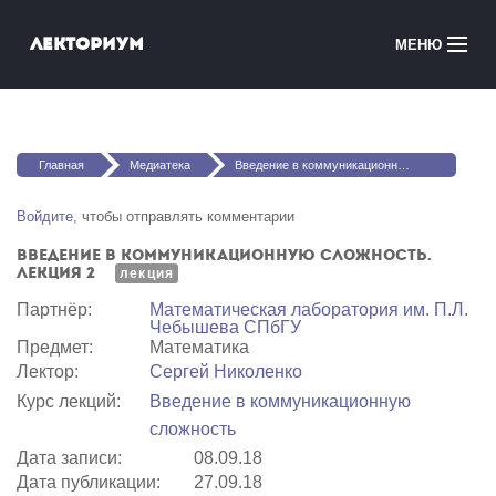
Перейти к основному содержанию
Лекториум
МЕНЮ
Онлайн-курсы
Вы здесь
Медиатека
Главная
Медиатека
Введение в коммуникационную сложность. Лекция 2
Онлайн-школы
Войдите
, чтобы отправлять комментарии
Введение в коммуникационную сложность.
Courses in English
Лекция 2
лекция
Партнёр:
Математичеcкая лаборатория им. П.Л.
Войти
Чебышева СПбГУ
Предмет:
Математика
Лектор:
Сергей Николенко
Курс лекций:
Введение в коммуникационную
сложность
Дата записи:
08.09.18
Дата публикации:
27.09.18