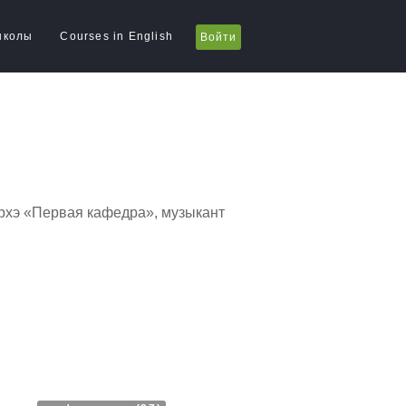
школы
Courses in English
Войти
рхэ «Первая кафедра», музыкант