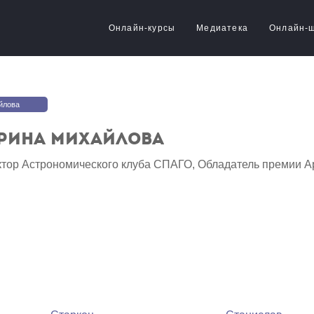
Онлайн-курсы
Медиатека
Онлайн-
йлова
рина Михайлова
ктор Астрономического клуба СПАГО, Обладатель премии А