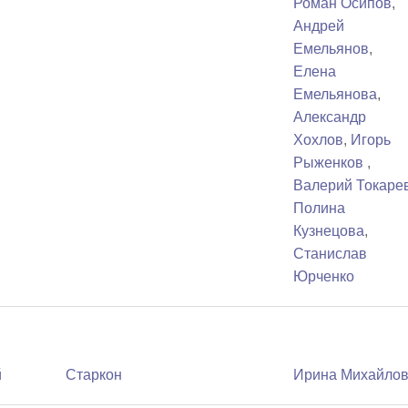
Роман Осипов
,
Андрей
Емельянов
,
Елена
Емельянова
,
Александр
Хохлов
,
Игорь
Рыженков
,
Валерий Токаре
Полина
Кузнецова
,
Станислав
Юрченко
й
Старкон
Ирина Михайло