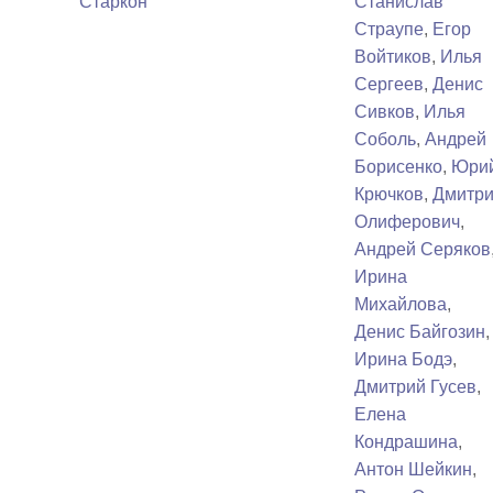
Старкон
Станислав
Страупе
,
Егор
Войтиков
,
Илья
Сергеев
,
Денис
Сивков
,
Илья
Соболь
,
Андрей
Борисенко
,
Юри
Крючков
,
Дмитр
Олиферович
,
Андрей Серяков
Ирина
Михайлова
,
Денис Байгозин
,
Ирина Бодэ
,
Дмитрий Гусев
,
Елена
Кондрашина
,
Антон Шейкин
,