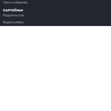
Чаты и общение
Партнёрам
Издательство
Видеосъёмка
Обучение сотрудников
Платформа Эдуардо
Медиагранты
Публикация
Реклама
Реквизиты
Инфо
О Лекториуме
Вакансии
Поддержать проект
Правовая информация
Контакты