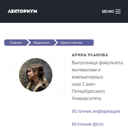
Перейти к основному содержанию
Лекториум
МЕНЮ
Онлайн-курсы
Вы здесь
Медиатека
Главная
Медиатека
Арина Уланова
Онлайн-школы
Арина Уланова
Выпускница факультета
Courses in English
математики и
компьютерных
Войти
наук Санкт-
Петербургского
Университета.
Источник информации
Источник фото