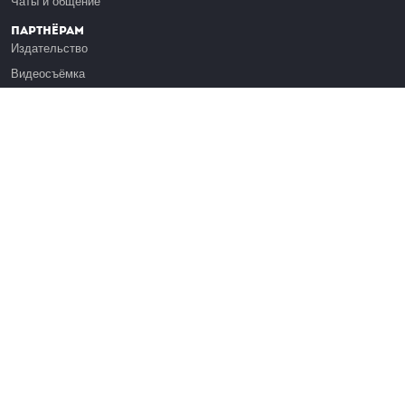
Чаты и общение
Партнёрам
Издательство
Видеосъёмка
Обучение сотрудников
Платформа Эдуардо
Медиагранты
Публикация
Реклама
Реквизиты
Инфо
О Лекториуме
Вакансии
Поддержать проект
Правовая информация
Контакты
Оферта