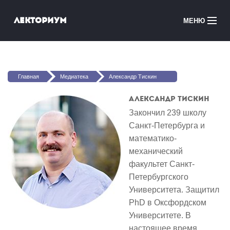
Перейти к основному содержанию
Лекториум
МЕНЮ
Онлайн-курсы
Вы здесь
Медиатека
Главная
Медиатека
Александр Тискин
Онлайн-школы
Александр Тискин
Закончил 239 школу
Courses in English
Санкт-Петербурга и
математико-
Войти
механический
факультет Санкт-
Петербургского
Университета. Защитил
PhD в Оксфордском
Университете. В
настоящее время