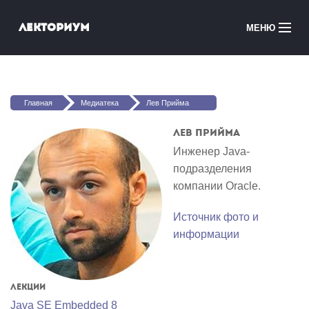
Перейти к основному содержанию
Лекториум
МЕНЮ
Онлайн-курсы
Вы здесь
Медиатека
Главная
Медиатека
Лев Прийма
Онлайн-школы
Лев Прийма
Инженер Java-
Courses in English
подразделения
компании Oracle.
Войти
Источник фото и
информации
Лекции
Java SE Embedded 8