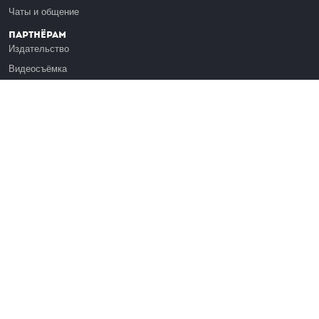
Чаты и общение
Партнёрам
Издательство
Видеосъёмка
Обучение сотрудников
Платформа Эдуардо
Медиагранты
Публикация
Реклама
Реквизиты
Инфо
О Лекториуме
Вакансии
Поддержать проект
Правовая информация
Контакты