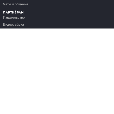
Чаты и общение
Партнёрам
Издательство
Видеосъёмка
Обучение сотрудников
Платформа Эдуардо
Медиагранты
Публикация
Реклама
Реквизиты
Инфо
О Лекториуме
Вакансии
Поддержать проект
Правовая информация
Контакты