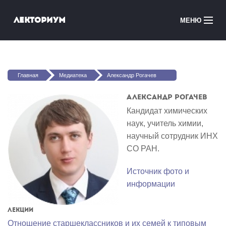
Перейти к основному содержанию
Лекториум
МЕНЮ
Онлайн-курсы
Вы здесь
Медиатека
Главная
Медиатека
Александр Рогачев
Онлайн-школы
Александр Рогачев
Кандидат химических
Courses in English
наук, учитель химии,
научный сотрудник ИНХ
Войти
СО РАН.
Источник фото и
информации
Лекции
Отношение старшеклассников и их семей к типовым