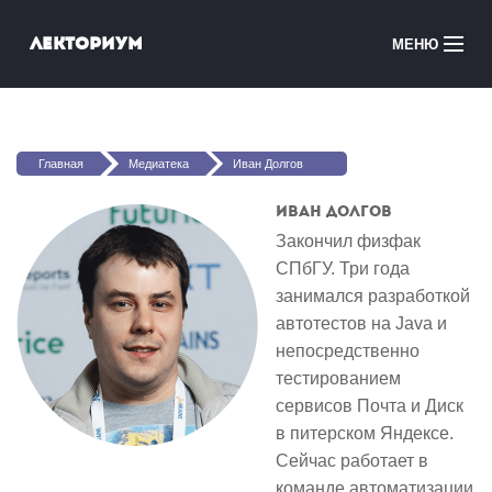
Перейти к основному содержанию
Лекториум
МЕНЮ
Онлайн-курсы
Вы здесь
Медиатека
Главная
Медиатека
Иван Долгов
Онлайн-школы
Иван Долгов
Закончил физфак
Courses in English
СПбГУ. Три года
занимался разработкой
Войти
автотестов на Java и
непосредственно
тестированием
сервисов Почта и Диск
в питерском Яндексе.
Сейчас работает в
команде автоматизации