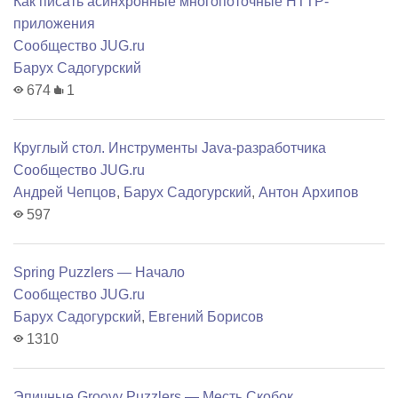
Как писать асинхронные многопоточные HTTP-
приложения
Сообщество JUG.ru
Барух Садогурский
674
1
Круглый стол. Инструменты Java-разработчика
Сообщество JUG.ru
Андрей Чепцов
,
Барух Садогурский
,
Антон Архипов
597
Spring Puzzlers — Начало
Сообщество JUG.ru
Барух Садогурский
,
Евгений Борисов
1310
Эпичные Groovy Puzzlers — Месть Скобок