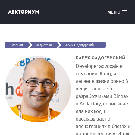
Перейти к основному содержанию
Лекториум
МЕНЮ
Онлайн-курсы
Вы здесь
Медиатека
Главная
Медиатека
Барух Садогурский
Онлайн-школы
Барух Садогурский
Developer advocate в
Courses in English
компании JFrog, и
делает в жизни ровно 3
Войти
вещи: зависает с
разработчиками Bintray
и Artifactory, пописывает
для них код, и
рассказывает о
впечатлениях в блогах и
на конференциях. И так