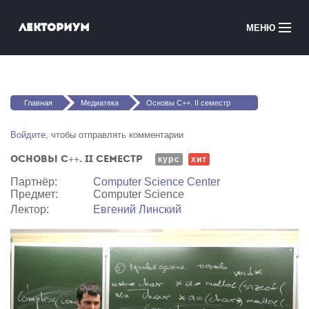
Перейти к основному содержанию
Лекториум
МЕНЮ
Онлайн-курсы
Вы здесь
Медиатека
Главная
Медиатека
Основы C++. II семестр
Онлайн-школы
Войдите
, чтобы отправлять комментарии
Основы C++. II семестр
Courses in English
курс
хит
Партнёр:
Computer Science Center
Предмет:
Computer Science
Войти
Лектор:
Евгений Линский