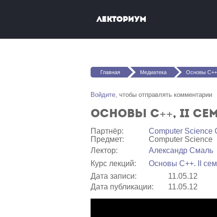
Перейти к основному содержанию
Лекториум
Вы здесь
Главная
Медиатека
Основы C++, II
Войдите
, чтобы отправлять комментарии
Основы C++, II сем
Партнёр:
Computer Science 
Предмет:
Computer Science
Лектор:
Александр Смаль
Курс лекций:
Основы C++. II се
Дата записи:
11.05.12
Дата публикации:
11.05.12