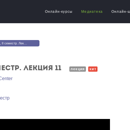
Онлайн-курсы
Медиатека
Онлайн-
 семестр. Лекция 11
естр. Лекция 11
лекция
хит
Center
местр