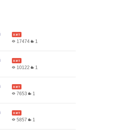
й
хит
17474
1
й
хит
10122
1
й
хит
7653
1
й
хит
5857
1