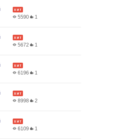
й
хит
5590
1
й
хит
5672
1
й
хит
6196
1
й
хит
8998
2
й
хит
6109
1