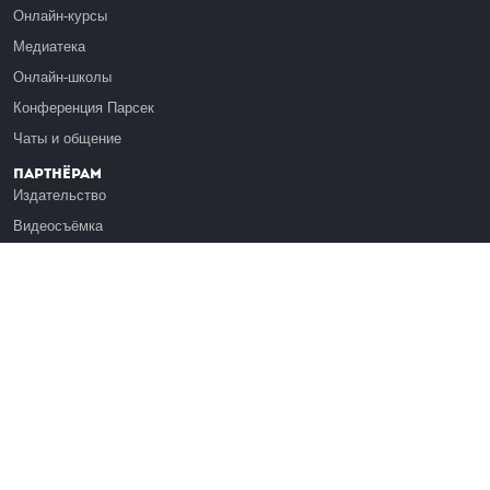
Онлайн-курсы
Медиатека
Онлайн-школы
Конференция Парсек
Чаты и общение
Партнёрам
Издательство
Видеосъёмка
Обучение сотрудников
Платформа Эдуардо
Медиагранты
Публикация
Реклама
Реквизиты
Инфо
О Лекториуме