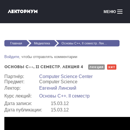
Перейти к основному содержанию
Лекториум
МЕНЮ
Онлайн-курсы
Вы здесь
Медиатека
Главная
Медиатека
Основы C++, II семестр. Лекция 4
Онлайн-школы
Войдите
, чтобы отправлять комментарии
Основы C++, II семестр. Лекция 4
Courses in English
лекция
хит
Партнёр:
Computer Science Center
Предмет:
Computer Science
Войти
Лектор:
Евгений Линский
Курс лекций:
Основы C++. II семестр
Дата записи:
15.03.12
Дата публикации:
15.03.12