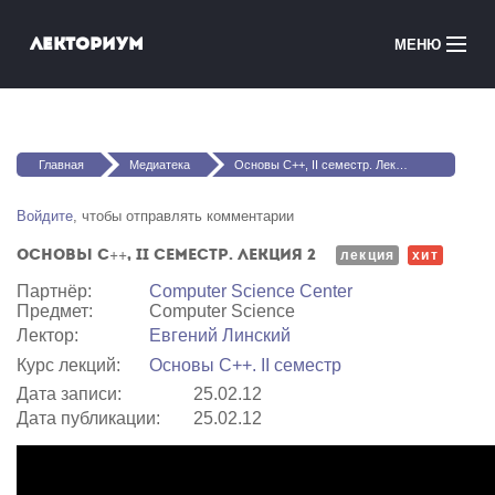
Перейти к основному содержанию
Лекториум
МЕНЮ
Онлайн-курсы
Вы здесь
Медиатека
Главная
Медиатека
Основы C++, II семестр. Лекция 2
Онлайн-школы
Войдите
, чтобы отправлять комментарии
Основы C++, II семестр. Лекция 2
Courses in English
лекция
хит
Партнёр:
Computer Science Center
Предмет:
Computer Science
Войти
Лектор:
Евгений Линский
Курс лекций:
Основы C++. II семестр
Дата записи:
25.02.12
Дата публикации:
25.02.12