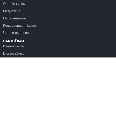
Онлайн-курсы
Медиатека
Онлайн-школы
Конференция Парсек
Чаты и общение
Партнёрам
Издательство
Видеосъёмка
Обучение сотрудников
Платформа Эдуардо
Медиагранты
Публикация
Реклама
Реквизиты
Инфо
О Лекториуме