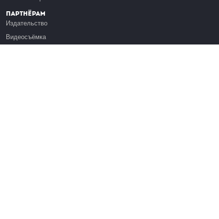
Партнёрам
Издательство
Видеосъёмка
Обучение сотрудников
Платформа Эдуардо
Медиагранты
Публикация
Реклама
Реквизиты
Инфо
О Лекториуме
Вакансии
Поддержать проект
Правовая информация
Контакты
Оферта