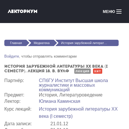
Перейти к основному содержанию
Лекториум
МЕНЮ
Онлайн-курсы
Вы здесь
Медиатека
Главная
Медиатека
История зарубежной литературы XX века (I семестр). Лекция 18. В. Вулф
Онлайн-школы
Войдите
, чтобы отправлять комментарии
История зарубежной литературы XX века (I
Courses in English
семестр). Лекция 18. В. Вулф
лекция
хит
Партнёр:
СПбГУ Институт Высшая школа
Войти
журналистики и массовых
коммуникаций
Предмет:
История, Литературоведение
Лектор:
Юлиана Каминская
Курс лекций:
История зарубежной литературы XX
века (I семестр)
Дата записи:
21.01.12