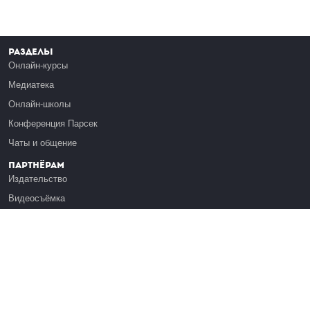
Разделы
Онлайн-курсы
Медиатека
Онлайн-школы
Конференция Парсек
Чаты и общение
Партнёрам
Издательство
Видеосъёмка
Обучение сотрудников
Платформа Эдуардо
Медиагранты
Публикация
Реклама