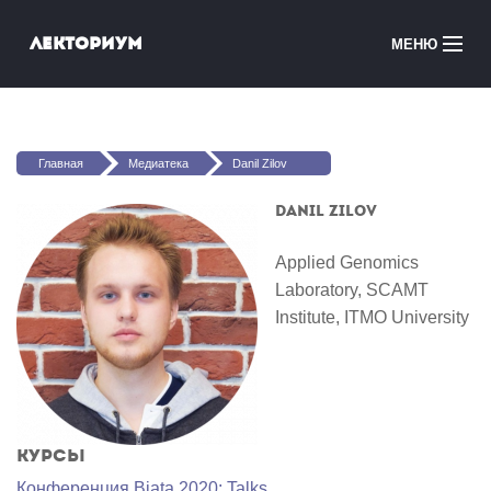
Перейти к основному содержанию
Лекториум
МЕНЮ
Онлайн-курсы
Вы здесь
Медиатека
Главная
Медиатека
Danil Zilov
Онлайн-школы
Danil Zilov
Courses in English
Applied Genomics
Laboratory, SCAMT
Войти
Institute, ITMO University
Курсы
Конференция Biata 2020: Talks