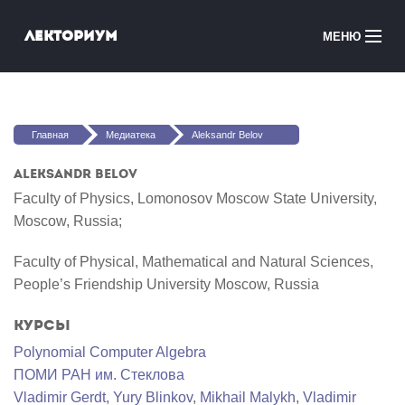
Перейти к основному содержанию
Лекториум
МЕНЮ
Онлайн-курсы
Вы здесь
Медиатека
Главная
Медиатека
Aleksandr Belov
Онлайн-школы
Aleksandr Belov
Faculty of Physics, Lomonosov Moscow State University,
Courses in English
Moscow, Russia;
Войти
Faculty of Physical, Mathematical and Natural Sciences,
People’s Friendship University Moscow, Russia
Курсы
Polynomial Computer Algebra
ПОМИ РАН им. Стеклова
Vladimir Gerdt
,
Yury Blinkov
,
Mikhail Malykh
,
Vladimir