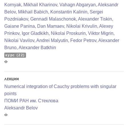
Kornyak
,
Mikhail Kharinov
,
Vahagn Abgaryan
,
Aleksandr
Belov
,
Mikhail Babich
,
Konstantin Kalinin
,
Sergei
Pozdniakov
,
Gennadi Malaschonok
,
Alexander Tiskin
,
Gaiane Panina
,
Dan Mamaev
,
Nikolai Krivulin
,
Alexey
Prinkov
,
Igor Gladkikh
,
Nikolai Proskurin
,
Viktor Migrin
,
Nikolai Vavilov
,
Andrei Malyutin
,
Fedor Petrov
,
Alexander
Bruno
,
Alexander Batkhin
курс (22)
Лекции
Numerical integration of Cauchy problems with singular
points
ПОМИ РАН им. Стеклова
Aleksandr Belov