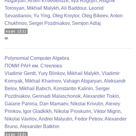
Abgaryan
,
Arsen Khvedelidze
,
Ilya Rogojin
,
Astghik
Torosyan
,
Mikhail Malykh
,
Ali Baddour
,
Leonid
Sevastianov
,
Yu Ying
,
Oleg Kroytor
,
Oleg Bikeev
,
Anton
Chukhnov
,
Sergei Pozdniakov
,
Semjon Adlaj
курс (21)
Polynomial Computer Algebra
ПОМИ РАН им. Стеклова
Vladimir Gerdt
,
Yury Blinkov
,
Mikhail Malykh
,
Vladimir
Kornyak
,
Mikhail Kharinov
,
Vahagn Abgaryan
,
Aleksandr
Belov
,
Mikhail Babich
,
Konstantin Kalinin
,
Sergei
Pozdniakov
,
Gennadi Malaschonok
,
Alexander Tiskin
,
Gaiane Panina
,
Dan Mamaev
,
Nikolai Krivulin
,
Alexey
Prinkov
,
Igor Gladkikh
,
Nikolai Proskurin
,
Viktor Migrin
,
Nikolai Vavilov
,
Andrei Malyutin
,
Fedor Petrov
,
Alexander
Bruno
,
Alexander Batkhin
курс (22)