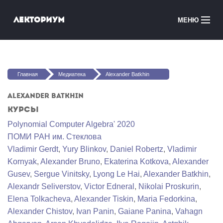
Перейти к основному содержанию
Лекториум
МЕНЮ
Онлайн-курсы
Вы здесь
Медиатека
Главная
Медиатека
Alexander Batkhin
Онлайн-школы
Alexander Batkhin
Курсы
Courses in English
Polynomial Computer Algebra' 2020
ПОМИ РАН им. Стеклова
Войти
Vladimir Gerdt
,
Yury Blinkov
,
Daniel Robertz
,
Vladimir
Kornyak
,
Alexander Bruno
,
Ekaterina Kotkova
,
Alexander
Gusev
,
Sergue Vinitsky
,
Lyong Le Hai
,
Alexander Batkhin
,
Alexandr Seliverstov
,
Victor Edneral
,
Nikolai Proskurin
,
Elena Tolkacheva
,
Alexander Tiskin
,
Maria Fedorkina
,
Alexander Chistov
,
Ivan Panin
,
Gaiane Panina
,
Vahagn