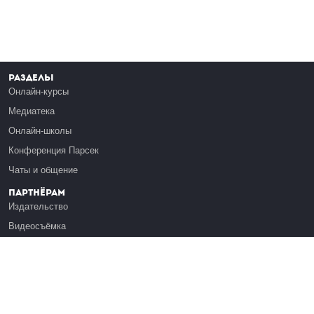
Разделы
Онлайн-курсы
Медиатека
Онлайн-школы
Конференция Парсек
Чаты и общение
Партнёрам
Издательство
Видеосъёмка
Обучение сотрудников
Платформа Эдуардо
Медиагранты
Публикация