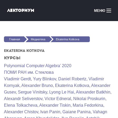
Перейти к основному содержанию
Лекториум
МЕНЮ
Онлайн-курсы
Вы здесь
Медиатека
Главная
Медиатека
Ekaterina Kotkova
Онлайн-школы
Ekaterina Kotkova
Курсы
Courses in English
Polynomial Computer Algebra' 2020
ПОМИ РАН им. Стеклова
Войти
Vladimir Gerdt
,
Yury Blinkov
,
Daniel Robertz
,
Vladimir
Kornyak
,
Alexander Bruno
,
Ekaterina Kotkova
,
Alexander
Gusev
,
Sergue Vinitsky
,
Lyong Le Hai
,
Alexander Batkhin
,
Alexandr Seliverstov
,
Victor Edneral
,
Nikolai Proskurin
,
Elena Tolkacheva
,
Alexander Tiskin
,
Maria Fedorkina
,
Alexander Chistov
,
Ivan Panin
,
Gaiane Panina
,
Vahagn