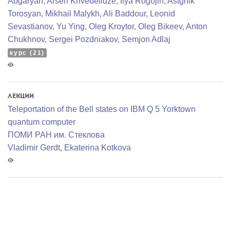
Abgaryan
,
Arsen Khvedelidze
,
Ilya Rogojin
,
Astghik
Torosyan
,
Mikhail Malykh
,
Ali Baddour
,
Leonid
Sevastianov
,
Yu Ying
,
Oleg Kroytor
,
Oleg Bikeev
,
Anton
Chukhnov
,
Sergei Pozdniakov
,
Semjon Adlaj
курс (21)
Лекции
Teleportation of the Bell states on IBM Q 5 Yorktown
quantum computer
ПОМИ РАН им. Стеклова
Vladimir Gerdt
,
Ekaterina Kotkova