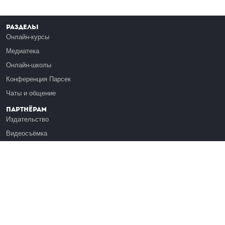
Разделы
Онлайн-курсы
Медиатека
Онлайн-школы
Конференция Парсек
Чаты и общение
Партнёрам
Издательство
Видеосъёмка
Обучение сотрудников
Платформа Эдуардо
Медиагранты
Публикация
Реклама
Реквизиты