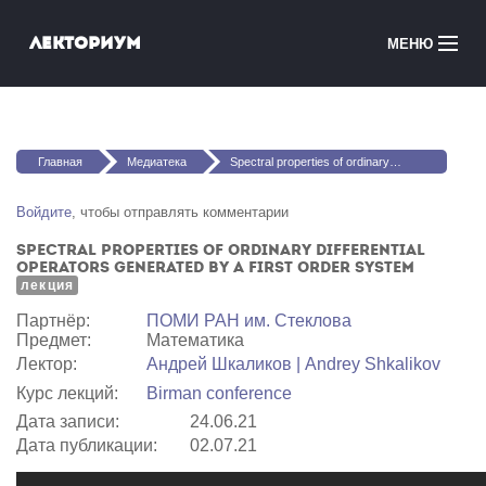
Перейти к основному содержанию
Лекториум
МЕНЮ
Онлайн-курсы
Вы здесь
Медиатека
Главная
Медиатека
Spectral properties of ordinary differential operators generated by a first order system
Онлайн-школы
Войдите
, чтобы отправлять комментарии
Spectral properties of ordinary differential
Courses in English
operators generated by a first order system
лекция
Войти
Партнёр:
ПОМИ РАН им. Стеклова
Предмет:
Математика
Лектор:
Андрей Шкаликов | Andrey Shkalikov
Курс лекций:
Birman conference
Дата записи:
24.06.21
Дата публикации:
02.07.21