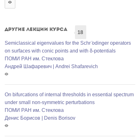
Другие лекции курса
18
Semiclassical eigenvalues for the Schr ̈odinger operators
on surfaces with conic points and with δ-potentials
ПОМИ РАН им. Стеклова
Андрей Шафаревич | Andrei Shafarevich
On bifurcations of internal thresholds in essential spectrum
under small non-symmetric perturbations
ПОМИ РАН им. Стеклова
Денис Борисов | Denis Borisov