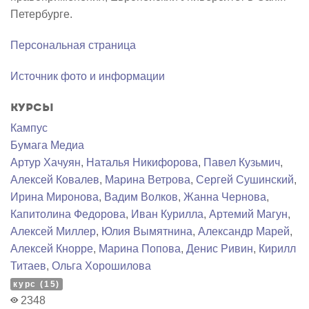
Петербурге.
Персональная страница
Источник фото и информации
Курсы
Кампус
Бумага Медиа
Артур Хачуян
,
Наталья Никифорова
,
Павел Кузьмич
,
Алексей Ковалев
,
Марина Ветрова
,
Сергей Сушинский
,
Ирина Миронова
,
Вадим Волков
,
Жанна Чернова
,
Капитолина Федорова
,
Иван Курилла
,
Артемий Магун
,
Алексей Миллер
,
Юлия Вымятнина
,
Александр Марей
,
Алексей Кнорре
,
Марина Попова
,
Денис Ривин
,
Кирилл
Титаев
,
Ольга Хорошилова
курс (15)
2348