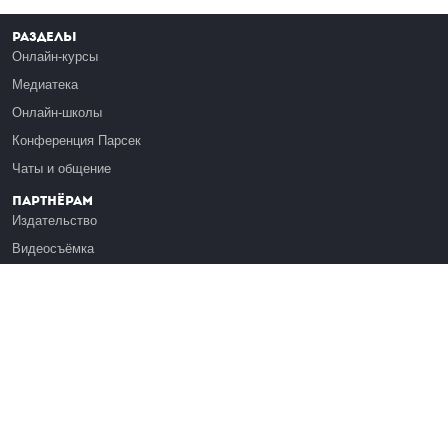
Разделы
Онлайн-курсы
Медиатека
Онлайн-школы
Конференция Парсек
Чаты и общение
Партнёрам
Издательство
Видеосъёмка
Обучение сотрудников
Платформа Эдуардо
Медиагранты
Публикация
Реклама
Реквизиты