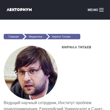
Перейти к основному содержанию
Лекториум
МЕНЮ
Онлайн-курсы
Вы здесь
Медиатека
Главная
Медиатека
Кирилл Титаев
Онлайн-школы
Кирилл Титаев
Courses in English
Войти
Ведущий научный сотрудник, Институт проблем
правоприменения, Европейский Университет в Санкт-