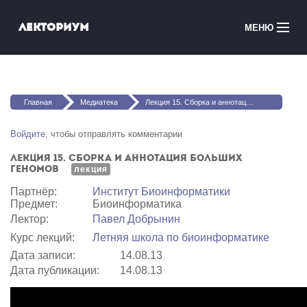
Перейти к основному содержанию
Лекториум
МЕНЮ
Онлайн-курсы
Вы здесь
Медиатека
Главная
Медиатека
Лекция 15. Сборка и аннотация больших геномов
Онлайн-школы
Войдите
, чтобы отправлять комментарии
Лекция 15. Сборка и аннотация больших
Courses in English
геномов
лекция
Партнёр:
Институт Биоинформатики
Войти
Предмет:
Биоинформатика
Лектор:
Павел Добрынин
Курс лекций:
Летняя школа по биоинформатике
Дата записи:
14.08.13
Дата публикации:
14.08.13