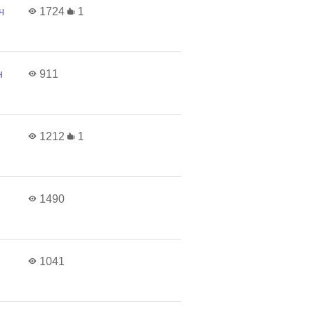
ч
1724
1
н
911
1212
1
1490
1041