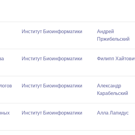
Институт Биоинформатики
Андрей
Пржибельский
за
Институт Биоинформатики
Филипп Хайтови
логов
Институт Биоинформатики
Александр
Карабельский
нных
Институт Биоинформатики
Алла Лапидус