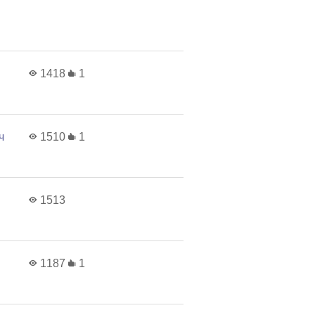
1418
1
ч
1510
1
1513
1187
1