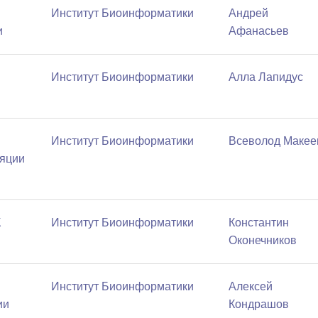
Институт Биоинформатики
Андрей
и
Афанасьев
Институт Биоинформатики
Алла Лапидус
Институт Биоинформатики
Всеволод Макее
ляции
К
Институт Биоинформатики
Константин
Оконечников
Институт Биоинформатики
Алексей
ии
Кондрашов