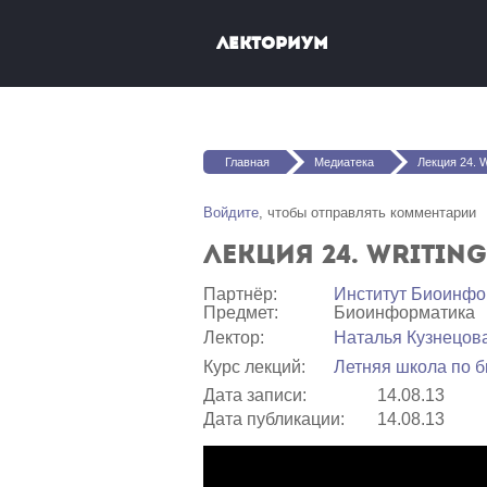
Перейти к основному содержанию
Лекториум
Вы здесь
Главная
Медиатека
Лекция 24. Wr
Войдите
, чтобы отправлять комментарии
Лекция 24. Writing
Партнёр:
Институт Биоинфо
Предмет:
Биоинформатика
Лектор:
Наталья Кузнецов
Курс лекций:
Летняя школа по 
Дата записи:
14.08.13
Дата публикации:
14.08.13