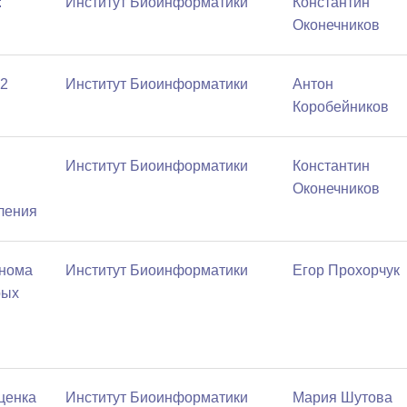
:
Институт Биоинформатики
Константин
Оконечников
 2
Институт Биоинформатики
Антон
Коробейников
Институт Биоинформатики
Константин
Оконечников
ления
енома
Институт Биоинформатики
Егор Прохорчук
рых
ценка
Институт Биоинформатики
Мария Шутова