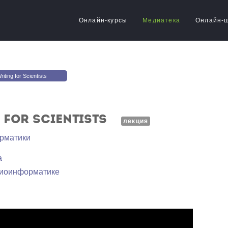
Онлайн-курсы
Медиатека
Онлайн-
iting for Scientists
 for Scientists
лекция
рматики
а
биоинформатике