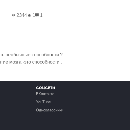
2344
1
1
ать необычные способности ?
тие мозга -это способности .
Соцсети
ВКонтакте
YouTube
Одноклассники