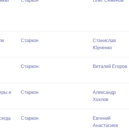
мках
Старкон
Олег Семёнов
ли
Старкон
Станислав
Юрченко
Старкон
Виталий Егоров
еры и
Старкон
Александр
Хохлов
сегда
Старкон
Евгений
Анастасиев