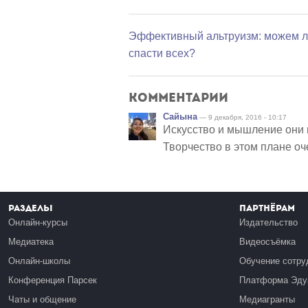
Эффективный альтруизм: можем 
спасти всех?
Комментарии
Сайына
— 9 декабря, 2016 - 10:17
Искусство и мышление они 
Творчество в этом плане оч
Разделы
Партнёрам
Онлайн-курсы
Издательство
Медиатека
Видеосъёмка
Онлайн-школы
Обучение сотру
Конференция Парсек
Платформа Эду
Чаты и общение
Медиагранты