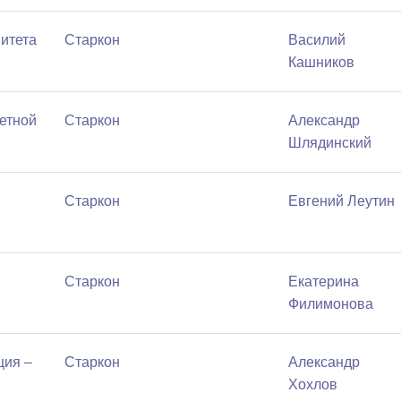
нитета
Старкон
Василий
Кашников
кетной
Старкон
Александр
Шлядинский
Старкон
Евгений Леутин
Старкон
Екатерина
Филимонова
ция –
Старкон
Александр
Хохлов