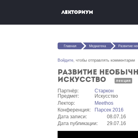
Перейти к основному содержанию
Лекториум
Вы здесь
Главная
Медиатека
Развитие необычных способно
Войдите
, чтобы отправлять комментарии
Развитие необычн
искусство
лекция
Партнёр:
Старкон
Предмет:
Искусство
Лектор:
Meethos
Конференция:
Парсек 2016
Дата записи:
08.07.16
Дата публикации:
29.07.16