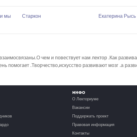
ли мы
Старкон
Екатерина Рысь
взаимосвязаны.О чем и повествует нам лектор .Как развив
ень помогает .Творчество,искусство развивают мозг .а разви
Инфо
О Лекториуме
Вакансии
дников
Поддержать проект
ардо
Правовая информация
Контакты