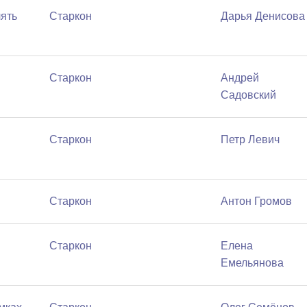
ять
Старкон
Дарья Денисова
Старкон
Андрей
Садовский
Старкон
Петр Левич
Старкон
Антон Громов
Старкон
Елена
Емельянова