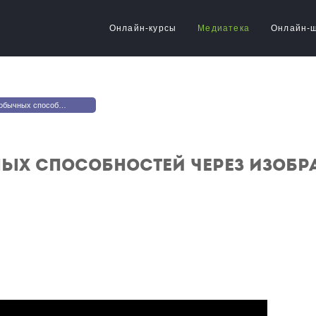
Онлайн-курсы
Медиатека
Онлайн-
стей через изобразительное искусство
ых способностей через изобр