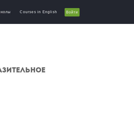
школы
Courses in English
Войти
азительное