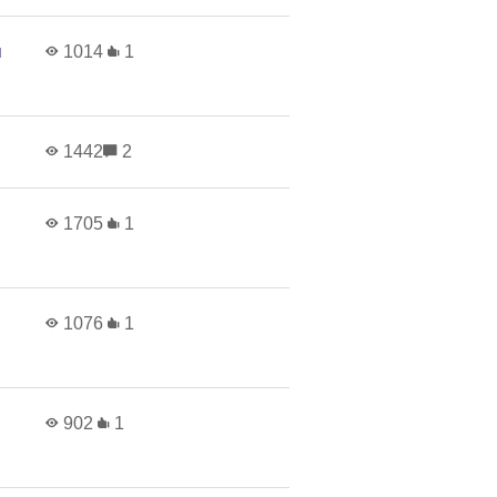
н
1014
1
1442
2
1705
1
1076
1
902
1