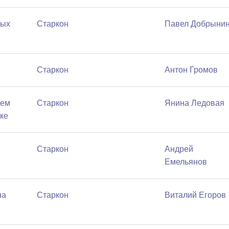
ных
Старкон
Павел Добрыни
Старкон
Антон Громов
чем
Старкон
Янина Ледовая
ке
Старкон
Андрей
Емельянов
на
Старкон
Виталий Егоров