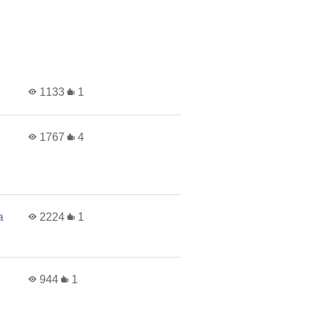
1133
1
1767
4
а
2224
1
944
1