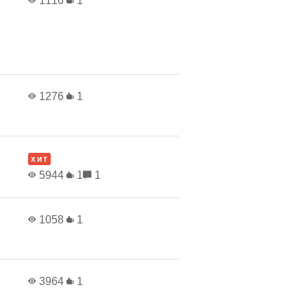
1116
1
1276
1
хит
5944
1
1
1058
1
3964
1