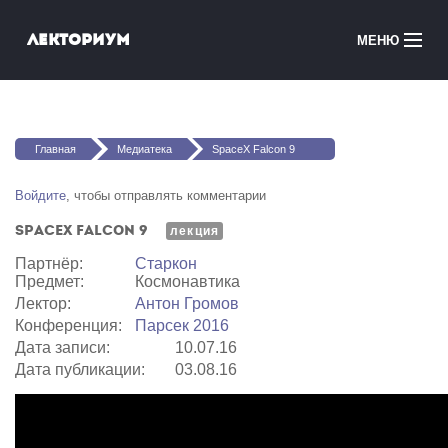
Перейти к основному содержанию
Лекториум
МЕНЮ
Онлайн-курсы
Вы здесь
Медиатека
Главная
Медиатека
SpaceX Falcon 9
Онлайн-школы
Войдите
, чтобы отправлять комментарии
SpaceX Falcon 9
Courses in English
лекция
Партнёр:
Старкон
Предмет:
Космонавтика
Войти
Лектор:
Антон Громов
Конференция:
Парсек 2016
Дата записи:
10.07.16
Дата публикации:
03.08.16