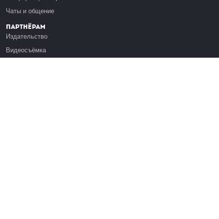
Чаты и общение
Партнёрам
Издательство
Видеосъёмка
Обучение сотрудников
Платформа Эдуардо
Медиагранты
Публикация
Реклама
Реквизиты
Инфо
О Лекториуме
Вакансии
Поддержать проект
Правовая информация
Контакты