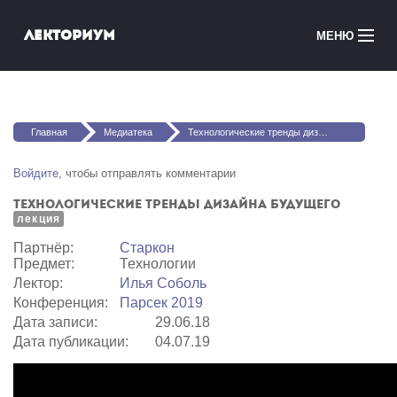
Перейти к основному содержанию
Лекториум
МЕНЮ
Онлайн-курсы
Вы здесь
Медиатека
Главная
Медиатека
Технологические тренды дизайна будущего
Онлайн-школы
Войдите
, чтобы отправлять комментарии
Технологические тренды дизайна будущего
Courses in English
лекция
Партнёр:
Старкон
Войти
Предмет:
Технологии
Лектор:
Илья Соболь
Конференция:
Парсек 2019
Дата записи:
29.06.18
Дата публикации:
04.07.19