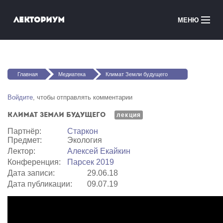
Перейти к основному содержанию
Лекториум
МЕНЮ
Онлайн-курсы
Вы здесь
Медиатека
Главная
Медиатека
Климат Земли будущего
Онлайн-школы
Войдите
, чтобы отправлять комментарии
Климат Земли будущего
Courses in English
лекция
Партнёр:
Старкон
Предмет:
Экология
Войти
Лектор:
Алексей Екайкин
Конференция:
Парсек 2019
Дата записи:
29.06.18
Дата публикации:
09.07.19