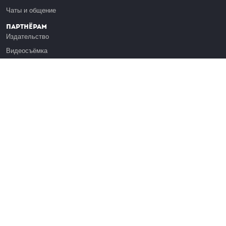
Чаты и общение
Партнёрам
Издательство
Видеосъёмка
Обучение сотрудников
Платформа Эдуардо
Медиагранты
Публикация
Реклама
Реквизиты
Инфо
О Лекториуме
Вакансии
Поддержать проект
Правовая информация
Контакты