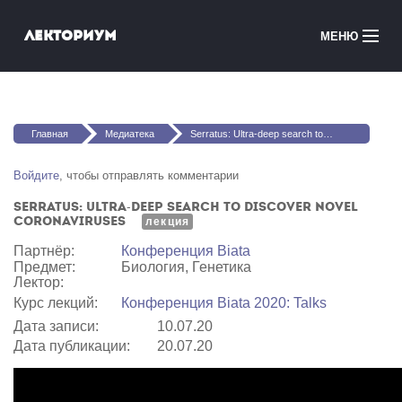
Перейти к основному содержанию
Лекториум
МЕНЮ
Онлайн-курсы
Вы здесь
Медиатека
Главная
Медиатека
Serratus: Ultra-deep search to discover novel coronaviruses
Онлайн-школы
Войдите
, чтобы отправлять комментарии
Serratus: Ultra-deep search to discover novel
Courses in English
coronaviruses
лекция
Партнёр:
Конференция Biata
Войти
Предмет:
Биология, Генетика
Лектор:
Курс лекций:
Конференция Biata 2020: Talks
Дата записи:
10.07.20
Дата публикации:
20.07.20