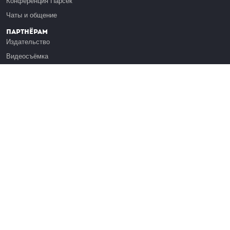
Конференция Парсек
Чаты и общение
Партнёрам
Издательство
Видеосъёмка
Обучение сотрудников
Платформа Эдуардо
Медиагранты
Публикация
Реклама
Реквизиты
Инфо
О Лекториуме
Вакансии
Поддержать проект
Правовая информация
Контакты