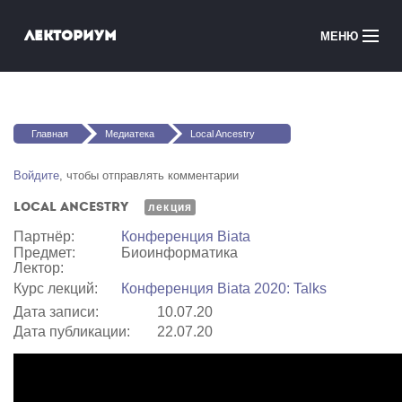
Перейти к основному содержанию
Лекториум
МЕНЮ
Онлайн-курсы
Вы здесь
Медиатека
Главная
Медиатека
Local Ancestry
Онлайн-школы
Войдите
, чтобы отправлять комментарии
Local Ancestry
Courses in English
лекция
Партнёр:
Конференция Biata
Предмет:
Биоинформатика
Войти
Лектор:
Курс лекций:
Конференция Biata 2020: Talks
Дата записи:
10.07.20
Дата публикации:
22.07.20