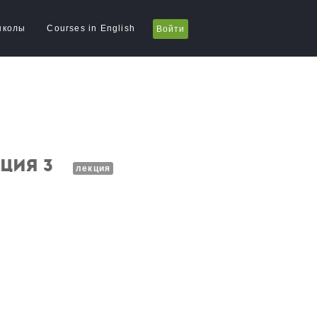
школы
Courses in English
Войти
ция 3
лекция