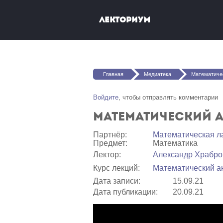
Перейти к основному содержанию
Лекториум
Вы здесь
Главная
Медиатека
Математический анализ 
Войдите
, чтобы отправлять комментарии
Математический а
Партнёр:
Математичеcкая л
Предмет:
Математика
Лектор:
Александр Храбро
Курс лекций:
Математический а
Дата записи:
15.09.21
Дата публикации:
20.09.21