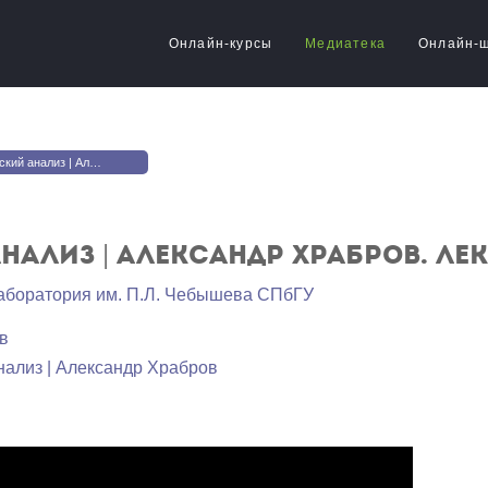
Онлайн-курсы
Медиатека
Онлайн-
| Александр Храбров. Лекция 3
нализ | Александр Храбров. Лек
аборатория им. П.Л. Чебышева СПбГУ
в
нализ | Александр Храбров