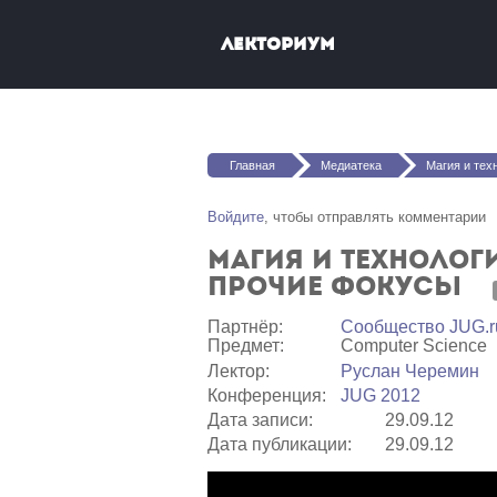
Перейти к основному содержанию
Лекториум
Вы здесь
Главная
Медиатека
Магия и технология высокой про
Войдите
, чтобы отправлять комментарии
Магия и технолог
прочие фокусы
Партнёр:
Сообщество JUG.r
Предмет:
Computer Science
Лектор:
Руслан Черемин
Конференция:
JUG 2012
Дата записи:
29.09.12
Дата публикации:
29.09.12