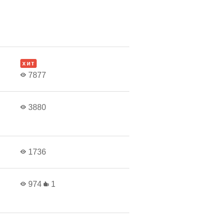
хит
7877
3880
1736
974
1