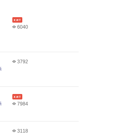
хит
6040
3792
й
хит
й
7984
3118