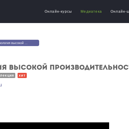
Онлайн-курсы
Медиатека
Онлайн-
изводительности: Disruptor и прочие фокусы
ия высокой производительност
лекция
хит
u