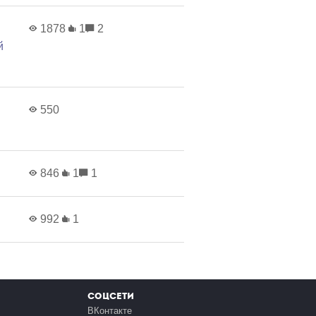
1878
1
2
й
550
846
1
1
992
1
Соцсети
ВКонтакте