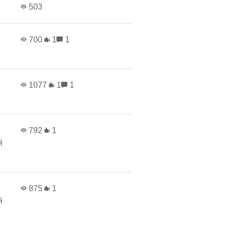
503
700
1
1
1077
1
1
792
1
й
875
1
й