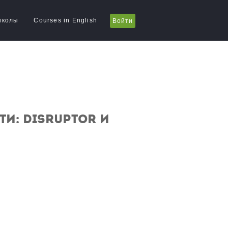
школы
Courses in English
Войти
и: Disruptor и