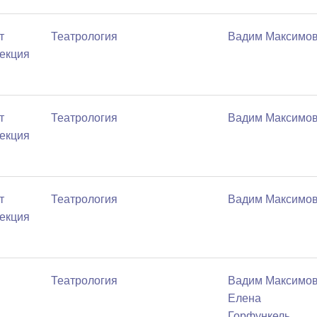
т
Театрология
Вадим Максимо
екция
т
Театрология
Вадим Максимо
екция
т
Театрология
Вадим Максимо
екция
Театрология
Вадим Максимо
Елена
Горфункель
,