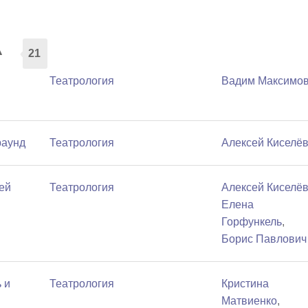
а
21
Театрология
Вадим Максимо
раунд
Театрология
Алексей Киселё
ей
Театрология
Алексей Киселё
Елена
Горфункель
,
Борис Павлович
 и
Театрология
Кристина
Матвиенко
,