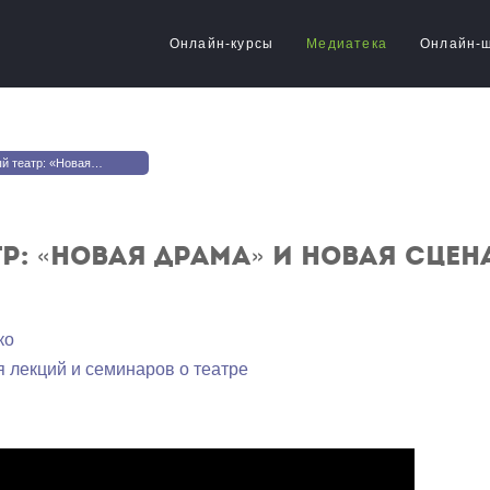
Онлайн-курсы
Медиатека
Онлайн-
Новая драма» и новая сцена
р: «Новая драма» и новая сцен
ко
я лекций и семинаров о театре