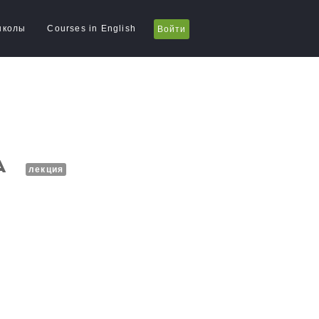
школы
Courses in English
Войти
а
лекция