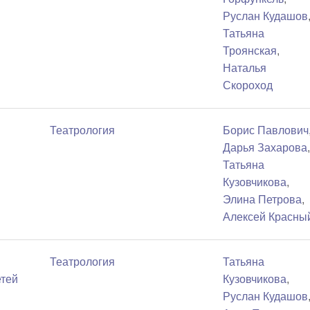
Руслан Кудашов
Татьяна
Троянская
,
Наталья
Скороход
Театрология
Борис Павлович
Дарья Захарова
Татьяна
Кузовчикова
,
Элина Петрова
,
Алексей Красны
Театрология
Татьяна
етей
Кузовчикова
,
Руслан Кудашов