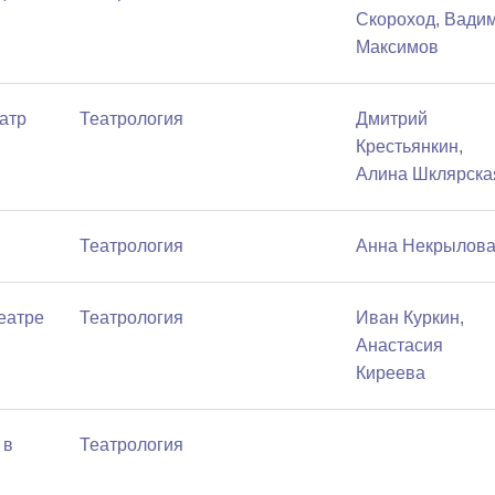
Скороход
,
Вади
Максимов
атр
Театрология
Дмитрий
Крестьянкин
,
Алина Шклярска
Театрология
Анна Некрылов
еатре
Театрология
Иван Куркин
,
Анастасия
Киреева
 в
Театрология