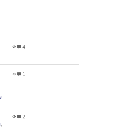
4
1
в
2
ч
,