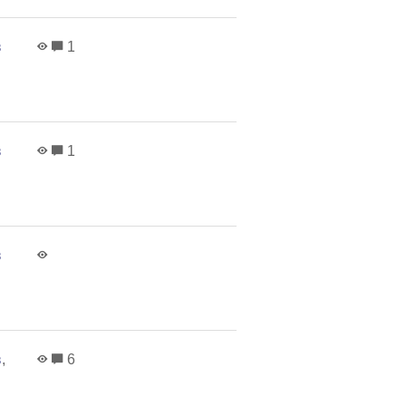
в
1
в
1
в
в
,
6