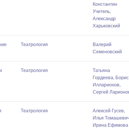
Константин
Учитель
,
Александр
Харьковский
ние
Театрология
Валерий
Семеновский
и
Театрология
Татьяна
Гордеева
,
Борис
Илларионов
,
Сергей Ларионо
я
Театрология
Алексей Гусев
,
Илья Томашеви
Ирина Ефимова