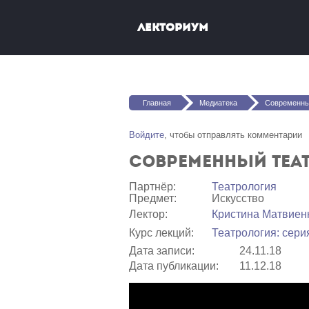
Перейти к основному содержанию
Лекториум
Вы здесь
Главная
Медиатека
Современный театр: «
Войдите
, чтобы отправлять комментарии
Современный теат
Партнёр:
Театрология
Предмет:
Искусство
Лектор:
Кристина Матвиен
Курс лекций:
Театрология: сери
Дата записи:
24.11.18
Дата публикации:
11.12.18