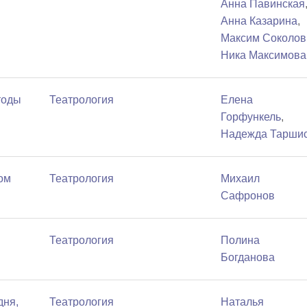
Анна Павинская
Анна Казарина
,
Максим Соколов
Ника Максимова
тоды
Театрология
Елена
Горфункель
,
Надежда Тарши
ом
Театрология
Михаил
Сафронов
Театрология
Полина
Богданова
дня,
Театрология
Наталья