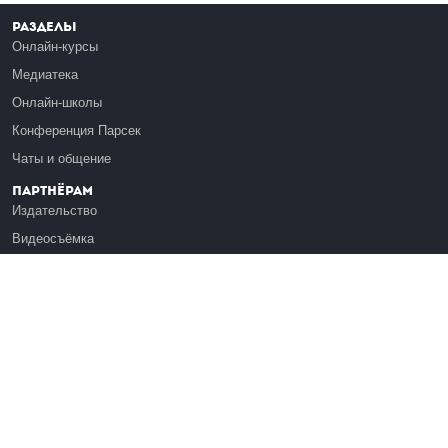
Разделы
Онлайн-курсы
Медиатека
Онлайн-школы
Конференция Парсек
Чаты и общение
Партнёрам
Издательство
Видеосъёмка
Обучение сотрудников
Платформа Эдуардо
Медиагранты
Публикация
Реклама
Реквизиты
Инфо