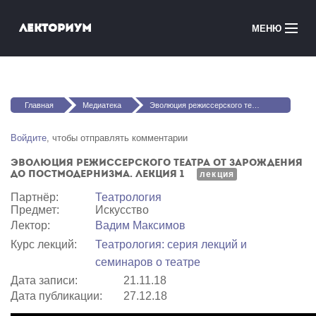
Перейти к основному содержанию
Лекториум
МЕНЮ
Онлайн-курсы
Вы здесь
Медиатека
Главная
Медиатека
Эволюция режиссерского театра от зарождения до постмодернизма. Лекция 1
Онлайн-школы
Войдите
, чтобы отправлять комментарии
Эволюция режиссерского театра от зарождения
Courses in English
до постмодернизма. Лекция 1
лекция
Партнёр:
Театрология
Войти
Предмет:
Искусство
Лектор:
Вадим Максимов
Курс лекций:
Театрология: серия лекций и
семинаров о театре
Дата записи:
21.11.18
Дата публикации:
27.12.18