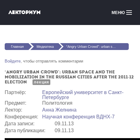
Перейти к основному содержанию
Лекториум
МЕНЮ
Онлайн-курсы
Вы здесь
Медиатека
Главная
Медиатека
“Angry Urban Crowd”: urban space and the mobilization in the Russian cities after the 2011-12 election
Онлайн-школы
Войдите
, чтобы отправлять комментарии
“Angry Urban Crowd”: urban space and the
Courses in English
mobilization in the Russian cities after the 2011-12
election
лекция
Войти
Партнёр:
Европейский университет в Санкт-
Петербурге
Предмет:
Политология
Лектор:
Анна Желнина
Конференция:
Научная конференция ВДНХ-7
Дата записи:
09.11.13
Дата публикации:
09.11.13