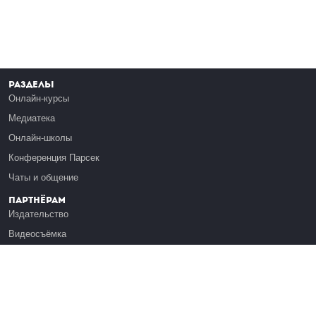
Разделы
Онлайн-курсы
Медиатека
Онлайн-школы
Конференция Парсек
Чаты и общение
Партнёрам
Издательство
Видеосъёмка
Обучение сотрудников
Платформа Эдуардо
Медиагранты
Публикация