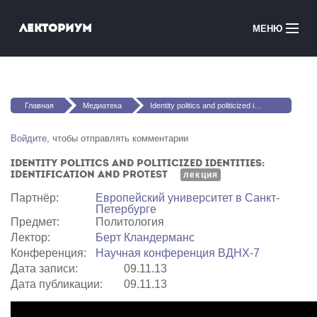
Перейти к основному содержанию
Лекториум
МЕНЮ
Онлайн-курсы
Вы здесь
Медиатека
Главная
Медиатека
Identity politics and politicized identities: Identification and protest
Онлайн-школы
Войдите
, чтобы отправлять комментарии
Identity politics and politicized identities:
Courses in English
Identification and protest
лекция
Партнёр:
Европейский университет в Санкт-
Войти
Петербурге
Предмет:
Политология
Лектор:
Берт Кландерманс
Конференция:
Научная конференция ВДНХ-7
Дата записи:
09.11.13
Дата публикации:
09.11.13