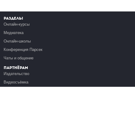
Разделы
Онлайн-курсы
Медиатека
Онлайн-школы
Конференция Парсек
Чаты и общение
Партнёрам
Издательство
Видеосъёмка
Обучение сотрудников
Платформа Эдуардо
Медиагранты
Публикация
Реклама
Реквизиты