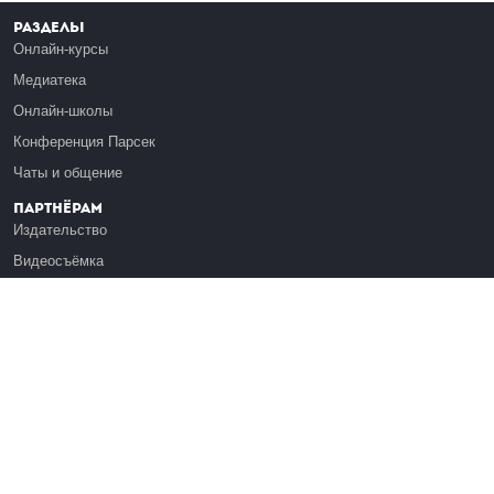
Разделы
Онлайн-курсы
Медиатека
Онлайн-школы
Конференция Парсек
Чаты и общение
Партнёрам
Издательство
Видеосъёмка
Обучение сотрудников
Платформа Эдуардо
Медиагранты
Публикация
Реклама
Реквизиты
Инфо