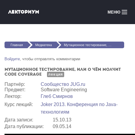
Перейти к основному содержанию
Лекториум
МЕНЮ
Онлайн-курсы
Вы здесь
Медиатека
Главная
Медиатека
Мутационное тестирование, или О чём молчит Code Coverage
Онлайн-школы
Войдите
, чтобы отправлять комментарии
Мутационное тестирование, или О чём молчит
Courses in English
Code Coverage
лекция
Партнёр:
Сообщество JUG.ru
Войти
Предмет:
Software Engineering
Лектор:
Глеб Смирнов
Курс лекций:
Joker 2013. Конференция по Java-
технологиям
Дата записи:
15.10.13
Дата публикации:
09.05.14