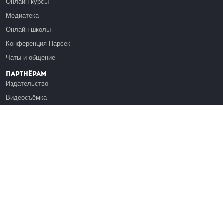
Онлайн-курсы
Медиатека
Онлайн-школы
Конференция Парсек
Чаты и общение
Партнёрам
Издательство
Видеосъёмка
Обучение сотрудников
Платформа Эдуардо
Медиагранты
Публикация
Реклама
Реквизиты
Инфо
О Лекториуме
Вакансии