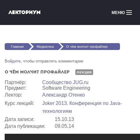
Перейти к основному содержанию
Лекториум
МЕНЮ
Онлайн-курсы
Вы здесь
Медиатека
Главная
Медиатека
О чём молчит профайлер
Онлайн-школы
Войдите
, чтобы отправлять комментарии
О чём молчит профайлер
Courses in English
лекция
Партнёр:
Сообщество JUG.ru
Предмет:
Software Engineering
Войти
Лектор:
Александр Отенко
Курс лекций:
Joker 2013. Конференция по Java-
технологиям
Дата записи:
15.10.13
Дата публикации:
09.05.14