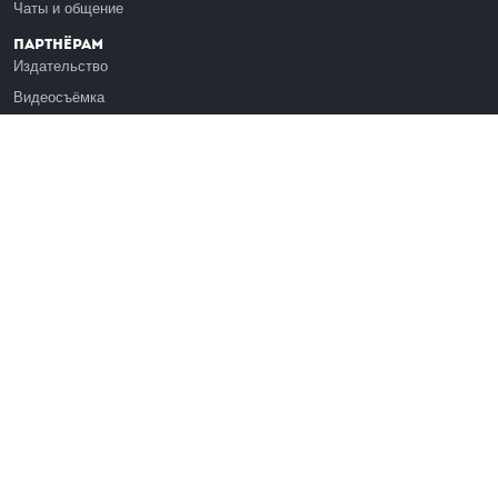
Чаты и общение
Партнёрам
Издательство
Видеосъёмка
Обучение сотрудников
Платформа Эдуардо
Медиагранты
Публикация
Реклама
Реквизиты
Инфо
О Лекториуме
Вакансии
Поддержать проект
Правовая информация
Контакты
Оферта