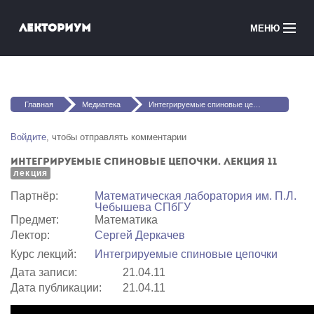
Перейти к основному содержанию
Лекториум
МЕНЮ
Онлайн-курсы
Вы здесь
Медиатека
Главная
Медиатека
Интегрируемые спиновые цепочки. Лекция 11
Онлайн-школы
Войдите
, чтобы отправлять комментарии
Интегрируемые спиновые цепочки. Лекция 11
Courses in English
лекция
Партнёр:
Математичеcкая лаборатория им. П.Л.
Войти
Чебышева СПбГУ
Предмет:
Математика
Лектор:
Сергей Деркачев
Курс лекций:
Интегрируемые спиновые цепочки
Дата записи:
21.04.11
Дата публикации:
21.04.11