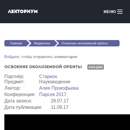
Перейти к основному содержанию
Лекториум
МЕНЮ
Онлайн-курсы
Вы здесь
Медиатека
Главная
Медиатека
Освоение околоземной орбиты
Онлайн-школы
Войдите
, чтобы отправлять комментарии
Освоение околоземной орбиты
Courses in English
лекция
Партнёр:
Старкон
Предмет:
Науковедение
Войти
Лектор:
Алия Прокофьева
Конференция:
Парсек 2017
Дата записи:
28.07.17
Дата публикации:
11.09.17