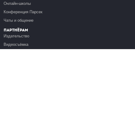
Онлайн-школы
Конференция Парсек
Чаты и общение
Партнёрам
Издательство
Видеосъёмка
Обучение сотрудников
Платформа Эдуардо
Медиагранты
Публикация
Реклама
Реквизиты
Инфо
О Лекториуме
Вакансии
Поддержать проект