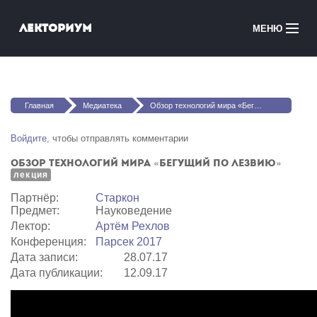
Перейти к основному содержанию
Лекториум
МЕНЮ
Онлайн-курсы
Вы здесь
Медиатека
Главная
Медиатека
Обзор технологий мира «Бегущий по лезвию»
Онлайн-школы
Войдите
, чтобы отправлять комментарии
Обзор технологий мира «Бегущий по лезвию»
Courses in English
лекция
Партнёр:
Старкон
Войти
Предмет:
Науковедение
Лектор:
Артём Рехлов
Конференция:
Парсек 2017
Дата записи:
28.07.17
Дата публикации:
12.09.17