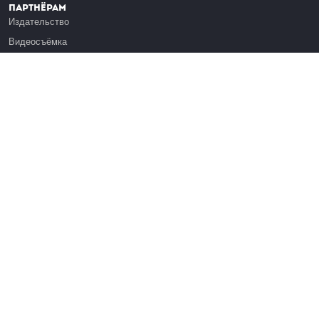
Партнёрам
Издательство
Видеосъёмка
Обучение сотрудников
Платформа Эдуардо
Медиагранты
Публикация
Реклама
Реквизиты
Инфо
О Лекториуме
Вакансии
Поддержать проект
Правовая информация
Контакты
Оферта
Команда