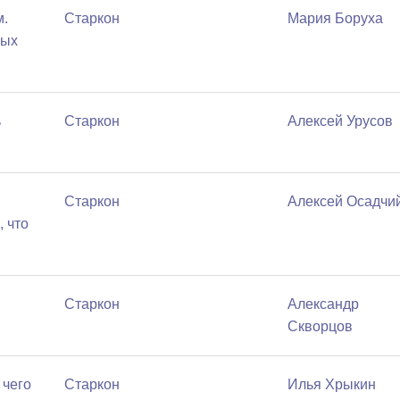
м.
Старкон
Мария Боруха
рых
ь
Старкон
Алексей Урусов
Старкон
Алексей Осадчи
, что
Старкон
Александр
Скворцов
 чего
Старкон
Илья Хрыкин