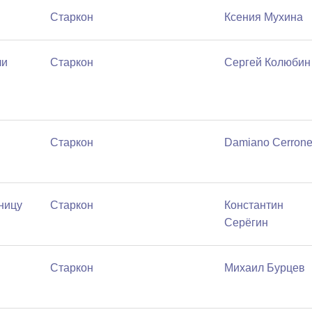
Старкон
Ксения Мухина
ли
Старкон
Сергей Колюбин
Старкон
Damiano Cerron
ницу
Старкон
Константин
Серёгин
Старкон
Михаил Бурцев