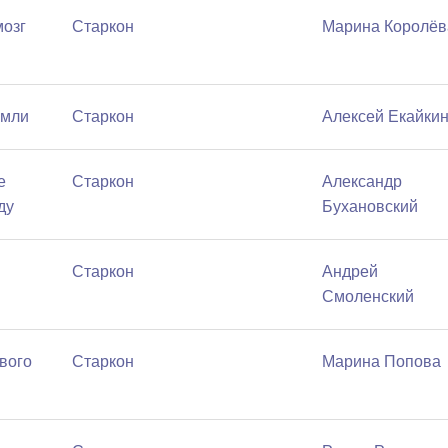
мозг
Старкон
Марина Королёв
емли
Старкон
Алексей Екайки
е
Старкон
Александр
ду
Бухановский
Старкон
Андрей
Смоленский
вого
Старкон
Марина Попова