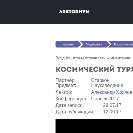
Перейти к основному содержанию
Лекториум
Вы здесь
Главная
Медиатека
Космически
Войдите
, чтобы отправлять комментарии
Космический тур
Партнёр:
Старкон
Предмет:
Науковедение
Лектор:
Александр Хохлов
Конференция:
Парсек 2017
Дата записи:
29.07.17
Дата публикации:
12.09.17