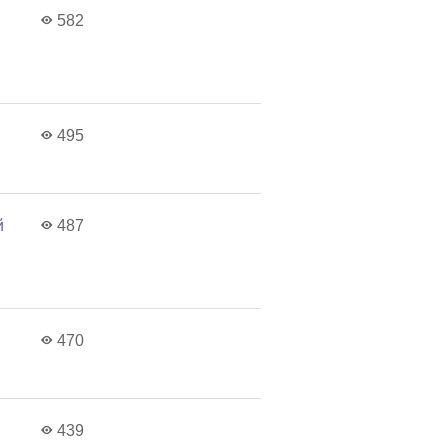
582
495
й
487
470
439