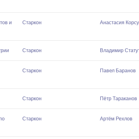
тов и
Старкон
Анастасия Корс
трии
Старкон
Владимир Стату
Старкон
Павел Баранов
Старкон
Пётр Тараканов
по
Старкон
Артём Рехлов