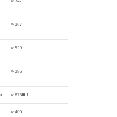
347
367
529
396
в
878
1
400