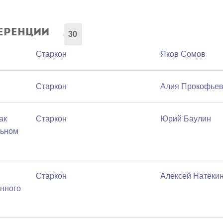
еренции
30
Старкон
Яков Сомов
Старкон
Алия Прокофье
ак
Старкон
Юрий Баулин
льном
Старкон
Алексей Натеки
инного