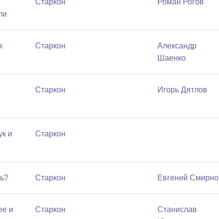
Старкон
Роман Рогов
ли
к
Старкон
Александр
Шаенко
Старкон
Игорь Дятлов
ук и
Старкон
нь?
Старкон
Евгений Смирно
ее и
Старкон
Станислав