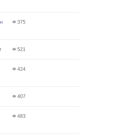
ун
375
т
521
424
407
483