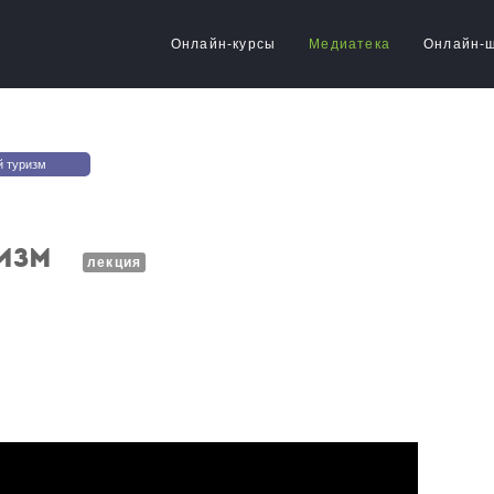
Онлайн-курсы
Медиатека
Онлайн-
й туризм
изм
лекция